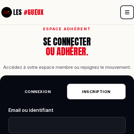
Aller
LES
#GUEUX
au
contenu
ESPACE ADHÉRENT
SE CONNECTER
OU ADHÉRER.
Accédez à votre espace membre ou rejoignez le mouvement.
CONNEXION
INSCRIPTION
Email ou identifiant