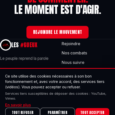
LE MOMENT EST D'AGIR.
REJOINDRE LE MOUVEMENT
LES
#GUEUX
Rejoindre
Nos combats
Le peuple reprend la parole
Nous suivre
Référendum Citoyen
NOUS ÉCRIRE
Ce site utilise des cookies nécessaires à son bon
fonctionnement et, avec votre accord, des services tiers
(vidéos). Vous pouvez accepter ou refuser.
Services tiers susceptibles de déposer des cookies : YouTube,
Renouveler mon adhésion
Vimeo.
En savoir plus
Espace membre
TOUT REFUSER
PARAMÉTRER
TOUT ACCEPTER
© 2026 Les #Gueux — Mouvement citoyen, associatif & apartisan.
·